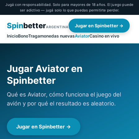
Jugá con responsabilidad. Solo para mayores de 18 años. El juego puede
ser adictivo — jugá solo lo que puedas permitirte perder.
Spin
better
Jugar en Spinbetter →
ARGENTINA
Inicio
Bono
Tragamonedas nuevas
Aviator
Casino en vivo
Jugar Aviator en
Spinbetter
Qué es Aviator, cómo funciona el juego del
avión y por qué el resultado es aleatorio.
Jugar en Spinbetter →