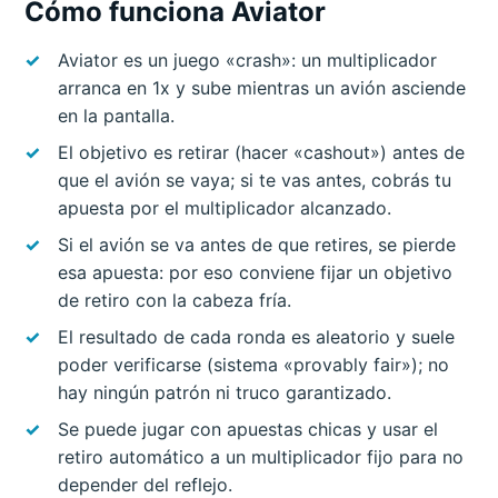
Cómo funciona Aviator
Aviator es un juego «crash»: un multiplicador
arranca en 1x y sube mientras un avión asciende
en la pantalla.
El objetivo es retirar (hacer «cashout») antes de
que el avión se vaya; si te vas antes, cobrás tu
apuesta por el multiplicador alcanzado.
Si el avión se va antes de que retires, se pierde
esa apuesta: por eso conviene fijar un objetivo
de retiro con la cabeza fría.
El resultado de cada ronda es aleatorio y suele
poder verificarse (sistema «provably fair»); no
hay ningún patrón ni truco garantizado.
Se puede jugar con apuestas chicas y usar el
retiro automático a un multiplicador fijo para no
depender del reflejo.