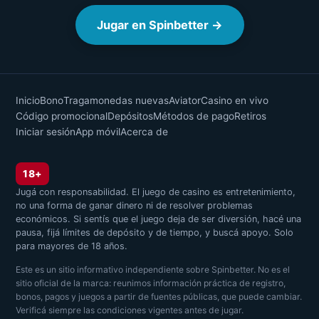
Jugar en Spinbetter →
Inicio
Bono
Tragamonedas nuevas
Aviator
Casino en vivo
Código promocional
Depósitos
Métodos de pago
Retiros
Iniciar sesión
App móvil
Acerca de
18+
Jugá con responsabilidad. El juego de casino es entretenimiento,
no una forma de ganar dinero ni de resolver problemas
económicos. Si sentís que el juego deja de ser diversión, hacé una
pausa, fijá límites de depósito y de tiempo, y buscá apoyo. Solo
para mayores de 18 años.
Este es un sitio informativo independiente sobre Spinbetter. No es el
sitio oficial de la marca: reunimos información práctica de registro,
bonos, pagos y juegos a partir de fuentes públicas, que puede cambiar.
Verificá siempre las condiciones vigentes antes de jugar.