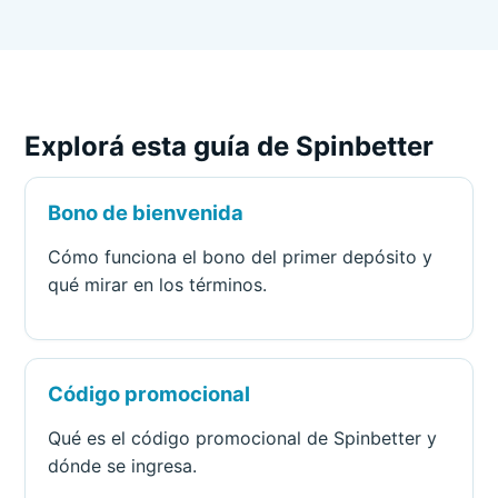
Explorá esta guía de Spinbetter
Bono de bienvenida
Cómo funciona el bono del primer depósito y
qué mirar en los términos.
Código promocional
Qué es el código promocional de Spinbetter y
dónde se ingresa.