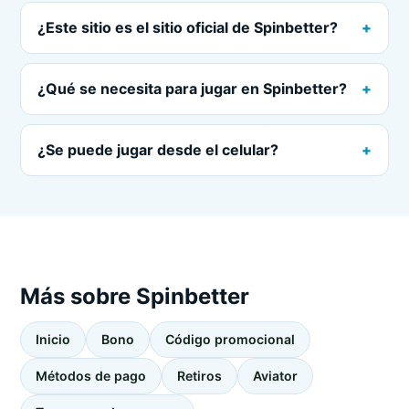
¿Este sitio es el sitio oficial de Spinbetter?
¿Qué se necesita para jugar en Spinbetter?
¿Se puede jugar desde el celular?
Más sobre Spinbetter
Inicio
Bono
Código promocional
Métodos de pago
Retiros
Aviator