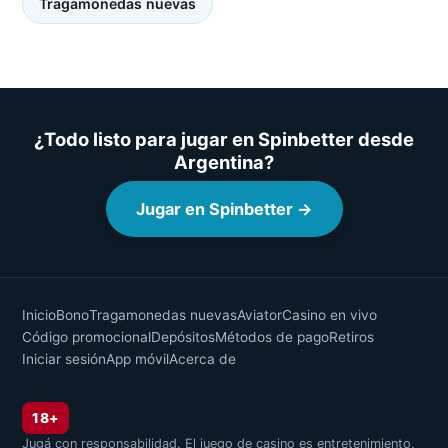
Tragamonedas nuevas
¿Todo listo para jugar en Spinbetter desde
Argentina?
Jugar en Spinbetter →
Inicio
Bono
Tragamonedas nuevas
Aviator
Casino en vivo
Código promocional
Depósitos
Métodos de pago
Retiros
Iniciar sesión
App móvil
Acerca de
18+
Jugá con responsabilidad. El juego de casino es entretenimiento,